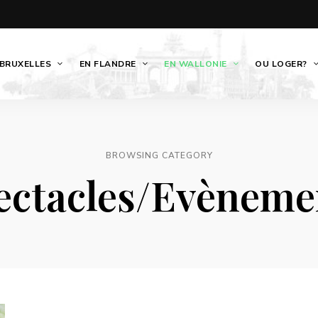
 BRUXELLES
EN FLANDRE
EN WALLONIE
OU LOGER?
BROWSING CATEGORY
ectacles/Evèneme