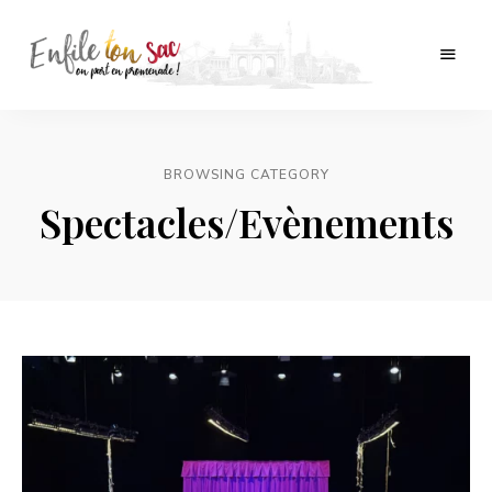
Tourisme,
Enfile
culture
et
ton
folklore
en
BROWSING CATEGORY
sac
Belgique.
Spectacles/Evènements