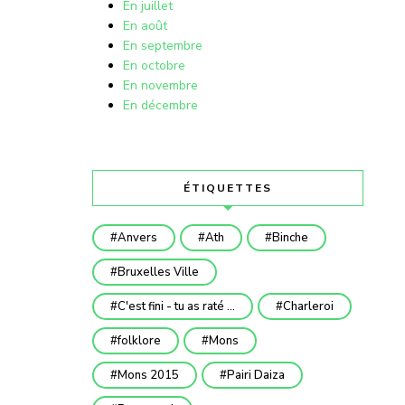
En juillet
En août
En septembre
En octobre
En novembre
En décembre
ÉTIQUETTES
Anvers
Ath
Binche
Bruxelles Ville
C'est fini - tu as raté ...
Charleroi
folklore
Mons
Mons 2015
Pairi Daiza