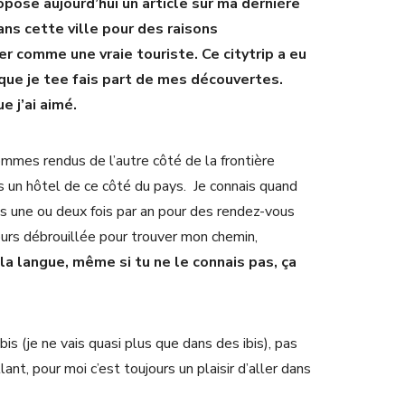
pose aujourd’hui un article sur ma dernière
ans cette ville pour des raisons
ter comme une vraie touriste. Ce citytrip a eu
 que je tee fais part de mes découvertes.
e j’ai aimé.
mmes rendus de l’autre côté de la frontière
ns un hôtel de ce côté du pays. Je connais quand
nds une ou deux fois par an pour des rendez-vous
jours débrouillée pour trouver mon chemin,
 la langue, même si tu ne le connais pas, ça
bis (je ne vais quasi plus que dans des ibis), pas
lant, pour moi c’est toujours un plaisir d’aller dans