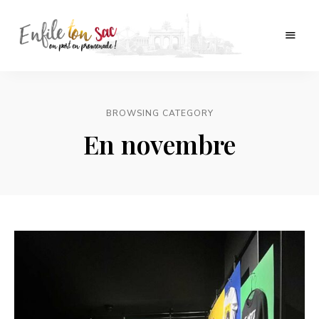
Tourisme,
Enfile
culture
et
ton
folklore
en
BROWSING CATEGORY
sac
Belgique.
En novembre