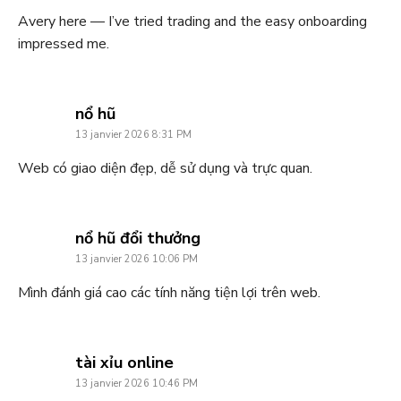
Avery here — I’ve tried trading and the easy onboarding
impressed me.
says:
nổ hũ
13 janvier 2026 8:31 PM
Web có giao diện đẹp, dễ sử dụng và trực quan.
says:
nổ hũ đổi thưởng
13 janvier 2026 10:06 PM
Mình đánh giá cao các tính năng tiện lợi trên web.
says:
tài xỉu online
13 janvier 2026 10:46 PM