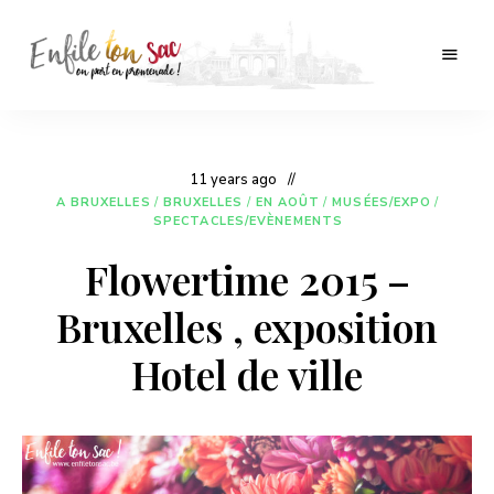
Tourisme,
Enfile
culture
et
ton
folklore
en
sac
11 years ago
Belgique.
A BRUXELLES
/
BRUXELLES
/
EN AOÛT
/
MUSÉES/EXPO
/
SPECTACLES/EVÈNEMENTS
Flowertime 2015 –
Bruxelles , exposition
Hotel de ville