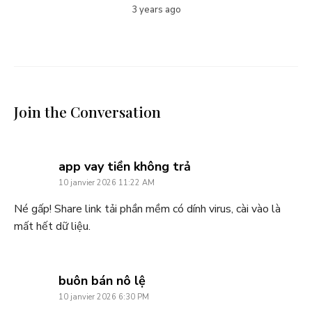
3 years ago
Join the Conversation
says:
app vay tiền không trả
10 janvier 2026 11:22 AM
Né gấp! Share link tải phần mềm có dính virus, cài vào là
mất hết dữ liệu.
says:
buôn bán nô lệ
10 janvier 2026 6:30 PM