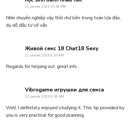
11 janvier 2026 10:38 PM
Nhìn chuyên nghiệp vậy thôi chứ bên trong toàn lừa đảo,
dụ dỗ đầu tư vớ vẩn.
says:
Живой секс 18 Chat18 Sexy
12 janvier 2026 8:30 AM
Regards for helping out, great info .
says:
Vibrogame игрушки для секса
12 janvier 2026 8:38 AM
Well I definitely enjoyed studying it. This tip provided by
you is very practical for good planning.