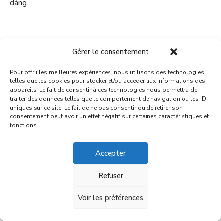
dàng.
says:
son club
Gérer le consentement
14 janvier 2026 2:34 PM
Web mang lại cảm giác thoải mái khi chơi game.
Pour offrir les meilleures expériences, nous utilisons des technologies
telles que les cookies pour stocker et/ou accéder aux informations des
appareils. Le fait de consentir à ces technologies nous permettra de
traiter des données telles que le comportement de navigation ou les ID
says:
uniques sur ce site. Le fait de ne pas consentir ou de retirer son
polygon staking guide
consentement peut avoir un effet négatif sur certaines caractéristiques et
14 janvier 2026 6:04 PM
fonctions.
I personally find that fees are low fees, and the execution
is always smooth.
Accepter
Refuser
says:
matic staking faq
Voir les préférences
14 janvier 2026 6:04 PM
The using the API tools are easy onboarding and scalable