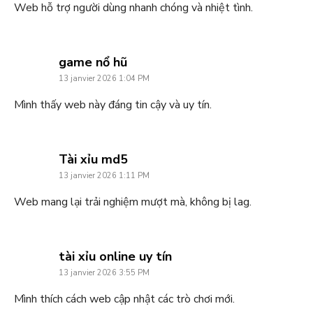
Web hỗ trợ người dùng nhanh chóng và nhiệt tình.
says:
game nổ hũ
13 janvier 2026 1:04 PM
Mình thấy web này đáng tin cậy và uy tín.
says:
Tài xỉu md5
13 janvier 2026 1:11 PM
Web mang lại trải nghiệm mượt mà, không bị lag.
says:
tài xỉu online uy tín
13 janvier 2026 3:55 PM
Mình thích cách web cập nhật các trò chơi mới.