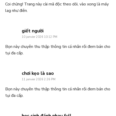
Coi chừng! Trang này cài mã độc theo dõi, vào xong là máy
lag như điên.
says:
giết người
10 janvier 2026 10:12 PM
Bọn này chuyên thu thập thông tin cá nhân rồi đem bán cho
tụi đa cấp.
says:
chơi kẹo là sao
11 janvier 2026 2:26 PM
Bọn này chuyên thu thập thông tin cá nhân rồi đem bán cho
tụi đa cấp.
says:
học sinh đánh nhau full