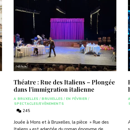
Théatre : Rue des Italiens – Plongée
dans l’immigration italienne
A BRUXELLES
/
BRUXELLES
/
EN FÉVRIER
/
SPECTACLES/EVÈNEMENTS
245
Jouée à Mons et à Bruxelles, la pièce » Rue des
A
Italiens » est adaptée du roman éponyme de
s