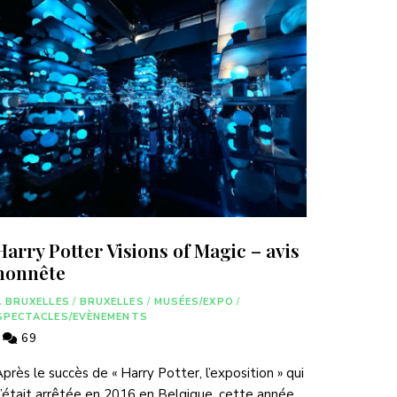
Harry Potter Visions of Magic – avis
honnête
A BRUXELLES
/
BRUXELLES
/
MUSÉES/EXPO
/
SPECTACLES/EVÈNEMENTS
69
près le succès de « Harry Potter, l’exposition » qui
’était arrêtée en 2016 en Belgique, cette année