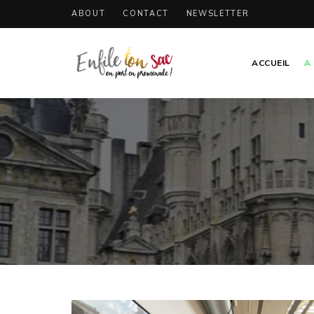
ABOUT
CONTACT
NEWSLETTER
ACCUEIL
A
Tourisme,
Enfile
culture
et
ton
folklore
en
sac
Belgique.