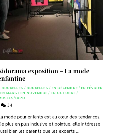
Kidorama exposition – La mode
enfantine
A BRUXELLES
/
BRUXELLES
/
EN DÉCEMBRE
/
EN FÉVRIER
EN MARS
/
EN NOVEMBRE
/
EN OCTOBRE
/
MUSÉES/EXPO
34
a mode pour enfants est au cœur des tendances.
e plus en plus inclusive et pointue, elle intéresse
ussi bien les parents que les experts …