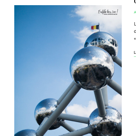
L
d
«
L