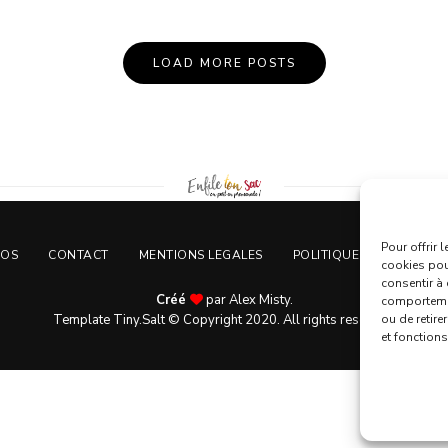
LOAD MORE POSTS
Pour offrir 
POS
CONTACT
MENTIONS LEGALES
POLITIQUE DE CONFIDEN
cookies pou
consentir à
Créé
par Alex Misty.
comportemen
ou de retire
Template Tiny.Salt © Copyright 2020. All rights reserved.
et fonctions